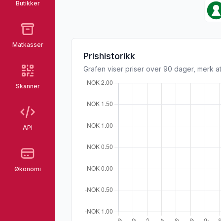
Butikker
Matkasser
Prishistorikk
Grafen viser priser over 90 dager, merk at
Skanner
API
Økonomi