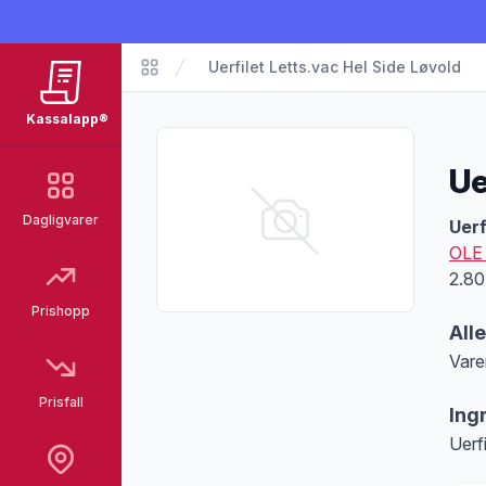
Uerfilet Letts.vac Hel Side Løvold
Matvarer
Kassalapp®
Ue
Dagligvarer
Pro
Uerf
OLE
2.80
Prishopp
All
Vare
Merk
Prisfall
Ing
Uerf