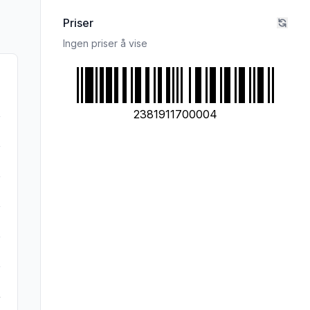
Priser
Ingen priser å vise
2381911700004