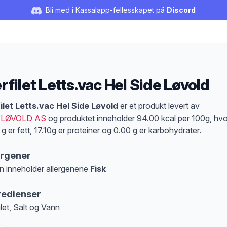
Bli med i Kassalapp-fellesskapet på
Discord
rfilet Letts.vac Hel Side Løvold
duktbeskrivelse
ilet Letts.vac Hel Side Løvold
er et produkt levert av
 LØVOLD AS
og produktet inneholder 94.00 kcal per 100g, hv
 g er fett, 17.10g er proteiner og 0.00 g er karbohydrater.
ergener
n inneholder allergenene
Fisk
at denne informasjonen er bare til informasjon, sjekk pakkningen og innholdsbesk
redienser
ilet, Salt og Vann