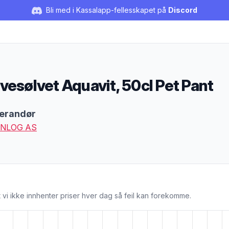
Bli med i Kassalapp-fellesskapet på
Discord
vesølvet Aquavit, 50cl Pet Pant
duktbeskrivelse
erandør
NLOG AS
 vi ikke innhenter priser hver dag så feil kan forekomme.