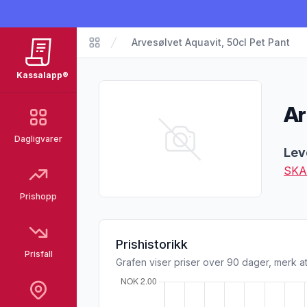
Arvesølvet Aquavit, 50cl Pet Pant
Matvarer
Kassalapp®
Ar
Dagligvarer
Pro
Lev
SKA
Prishopp
Prishistorikk
Prisfall
Grafen viser priser over 90 dager, merk at