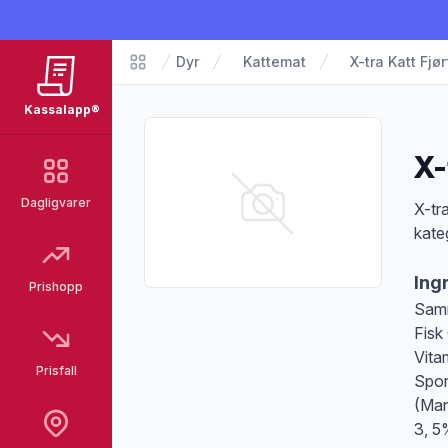
Dyr
Kattemat
X-tra Katt Fjø
Matvarer
Kassalapp®
X-
Dagligvarer
Pro
X-tra
kate
Ing
Prishopp
Samm
Fisk
Vita
Prisfall
Spor
(Man
3, 5