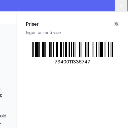
Lu
Priser
Ingen priser å vise
7340011336747
,
g:
hold
%.