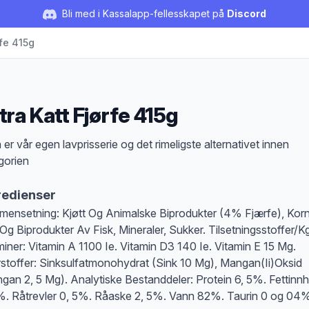
Bli med i Kassalapp-fellesskapet på
Discord
rfe 415g
tra Katt Fjørfe 415g
duktbeskrivelse
 er vår egen lavprisserie og det rimeligste alternativet innen
gorien
redienser
ensetning: Kjøtt Og Animalske Biprodukter (4% Fjærfe), Korn
 Og Biprodukter Av Fisk, Mineraler, Sukker. Tilsetningsstoffer/K
miner: Vitamin A 1100 Ie. Vitamin D3 140 Ie. Vitamin E 15 Mg.
stoffer: Sinksulfatmonohydrat (Sink 10 Mg), Mangan(Ii)Oksid
gan 2, 5 Mg). Analytiske Bestanddeler: Protein 6, 5%. Fettinn
%. Råtrevler 0, 5%. Råaske 2, 5%. Vann 82%. Taurin 0 og 04