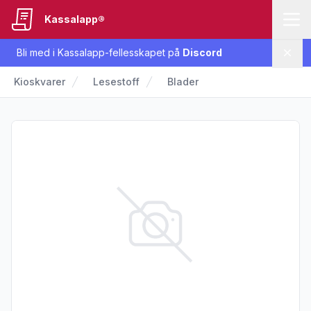
Kassalapp®
Bli med i Kassalapp-fellesskapet på
Discord
Lukk
Kioskvarer
Lesestoff
Blader