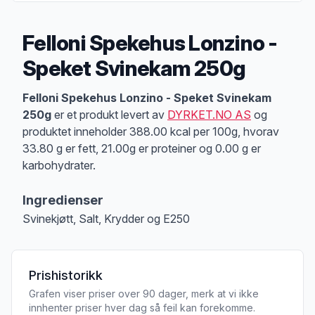
Felloni Spekehus Lonzino -
Speket Svinekam 250g
Produktbeskrivelse
Felloni Spekehus Lonzino - Speket Svinekam
250g
er et produkt levert av
DYRKET.NO AS
og
produktet inneholder 388.00 kcal per 100g, hvorav
33.80 g er fett, 21.00g er proteiner og 0.00 g er
karbohydrater.
Ingredienser
Svinekjøtt, Salt, Krydder og E250
Prishistorikk
Grafen viser priser over 90 dager, merk at vi ikke
innhenter priser hver dag så feil kan forekomme.