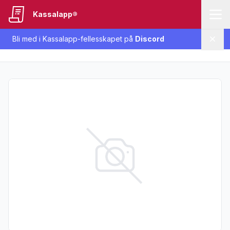
Kassalapp®
Bli med i Kassalapp-fellesskapet på
Discord
Lukk