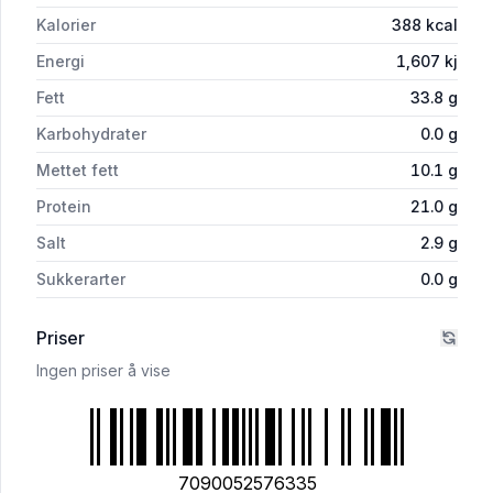
Kalorier
388
kcal
Energi
1,607
kj
Fett
33.8
g
Karbohydrater
0.0
g
Mettet fett
10.1
g
Protein
21.0
g
Salt
2.9
g
Sukkerarter
0.0
g
Priser
Ingen priser å vise
7090052576335