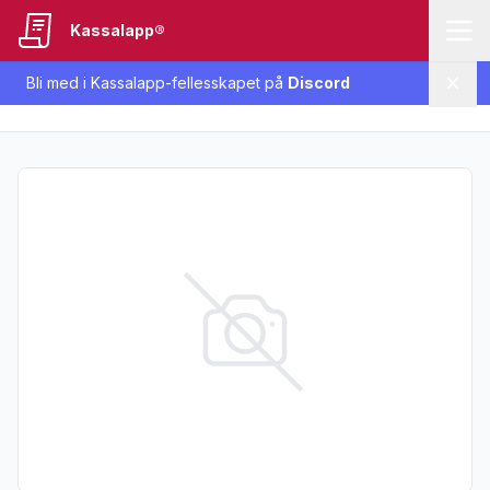
Kassalapp®
Bli med i Kassalapp-fellesskapet på
Discord
Lukk