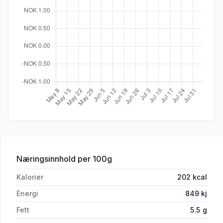
for 'Fiskepinner Helsprø 300g Lofoten
Næringsinnhold
per 100g
Kalorier
202
kcal
Energi
849
kj
Fett
5.5
g