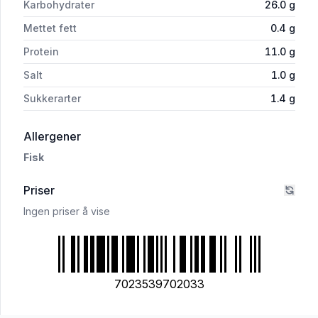
Karbohydrater
26.0
g
Mettet fett
0.4
g
Protein
11.0
g
Salt
1.0
g
Sukkerarter
1.4
g
i 'Fiskepinner Helsprø 300g Lofoten'
Allergener
Fisk
Priser
Ingen priser å vise
7023539702033