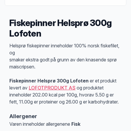
Fiskepinner Helsprø 300g
Lofoten
Produktbeskrivelse
Helsprø fiskepinner inneholder 100% norsk fiskefilet,
og
smaker ekstra godt på grunn av den knasende sprø
maiscripsen.
Fiskepinner Helsprø 300g Lofoten
er et produkt
levert av
LOFOTPRODUKT AS
og produktet
inneholder 202.00 kcal per 100g, hvorav 5.50 g er
fett, 11.00g er proteiner og 26.00 g er karbohydrater.
Allergener
Varen inneholder allergenene
Fisk
Merk
at denne informasjonen er bare til informasjon, sjekk pakkningen og 