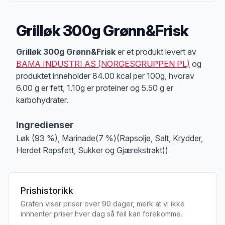
Grilløk 300g Grønn&Frisk
Produktbeskrivelse
Grilløk 300g Grønn&Frisk
er et produkt levert av
BAMA INDUSTRI AS (NORGESGRUPPEN PL)
og
produktet inneholder 84.00 kcal per 100g, hvorav
6.00 g er fett, 1.10g er proteiner og 5.50 g er
karbohydrater.
Ingredienser
Løk (93 %), Marinade(7 %)(Rapsolje, Salt, Krydder,
Herdet Rapsfett, Sukker og Gjærekstrakt))
Prishistorikk
Grafen viser priser over 90 dager, merk at vi ikke
innhenter priser hver dag så feil kan forekomme.