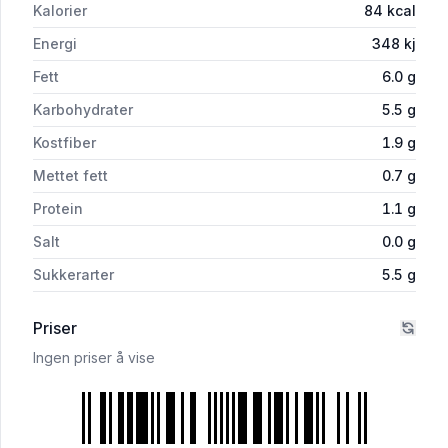
Kalorier
84
kcal
Energi
348
kj
Fett
6.0
g
Karbohydrater
5.5
g
Kostfiber
1.9
g
Mettet fett
0.7
g
Protein
1.1
g
Salt
0.0
g
Sukkerarter
5.5
g
Priser
Ingen priser å vise