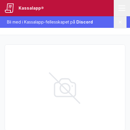
Kassalapp®
Bli med i Kassalapp-fellesskapet på
Discord
Lukk