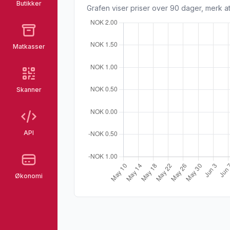
Butikker
Grafen viser priser over 90 dager, merk at
Matkasser
Skanner
API
Økonomi