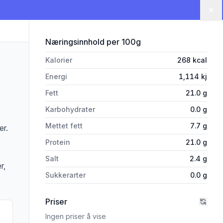
Lu
for 'Hemlåggå Sylte Hel, Frys K
Næringsinnhold
per 100g
Kalorier
268
kcal
Energi
1,114
kj
Fett
21.0
g
Karbohydrater
0.0
g
Mettet fett
7.7
g
er.
Protein
21.0
g
Salt
2.4
g
r,
Sukkerarter
0.0
g
Priser
Ingen priser å vise