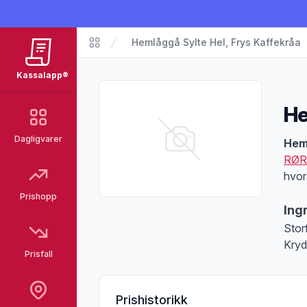
Hemlåggå Sylte Hel, Frys Kaffekråa
Matvarer
Kassalapp®
He
Dagligvarer
Pro
Heml
RØR
hvor
Prishopp
Ing
Storf
Kryd
Prisfall
Prishistorikk