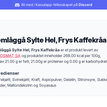
Bli med i Kassalapp-fellesskapet på
Discord
mlåggå Sylte Hel, Frys Kaffekråa
duktbeskrivelse
åggå Sylte Hel, Frys Kaffekråa
er et produkt levert av
OSMAT SA
og produktet inneholder 268.00 kcal per 100g,
av 21.00 g er fett, 21.00g er proteiner og 0.00 g er karbohydrat
redienser
ekjøtt, Svinekjøtt, Kraft, Aspicpulver, Gelatin, Sitronsyre, Sukke
der, Maltondekstrin og Soyasaus