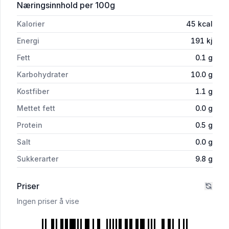
for 'Blåbærmiks 180g med Gaffel Bama
Næringsinnhold
per 100g
Kalorier
45
kcal
Energi
191
kj
Fett
0.1
g
Karbohydrater
10.0
g
Kostfiber
1.1
g
Mettet fett
0.0
g
Protein
0.5
g
Salt
0.0
g
Sukkerarter
9.8
g
Priser
Ingen priser å vise