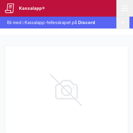
Kassalapp®
Bli med i Kassalapp-fellesskapet på
Discord
Lukk