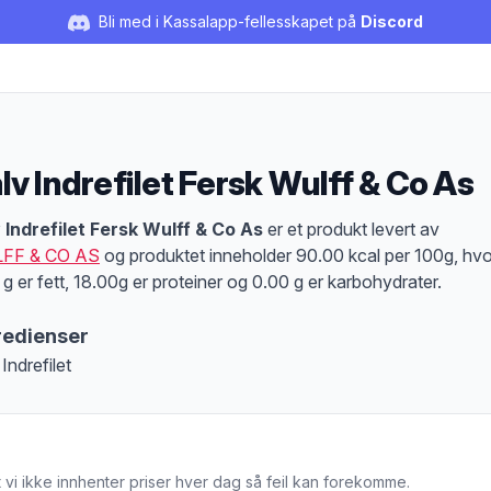
Bli med i Kassalapp-fellesskapet på
Discord
lv Indrefilet Fersk Wulff & Co As
duktbeskrivelse
 Indrefilet Fersk Wulff & Co As
er et produkt levert av
FF & CO AS
og produktet inneholder 90.00 kcal per 100g, hv
 g er fett, 18.00g er proteiner og 0.00 g er karbohydrater.
redienser
Indrefilet
 vi ikke innhenter priser hver dag så feil kan forekomme.