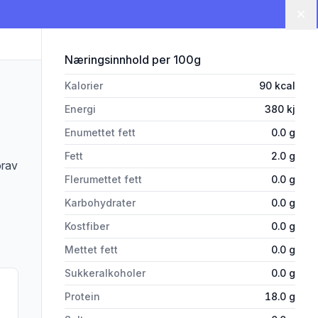
Lu
for 'Kalv Indrefilet Fersk Wulff
Næringsinnhold
per 100g
Kalorier
90
kcal
Energi
380
kj
Enumettet fett
0.0
g
Fett
2.0
g
orav
Flerumettet fett
0.0
g
Karbohydrater
0.0
g
Kostfiber
0.0
g
Mettet fett
0.0
g
Sukkeralkoholer
0.0
g
Protein
18.0
g