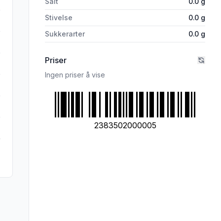
Salt
0.0
g
Stivelse
0.0
g
Sukkerarter
0.0
g
Priser
Ingen priser å vise
2383502000005