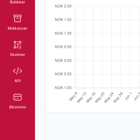
Butikker
Matkasser
Skanner
API
Økonomi