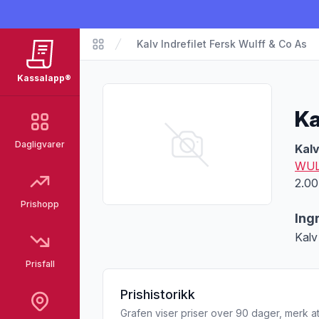
Kalv Indrefilet Fersk Wulff & Co As
Matvarer
Kassalapp®
Ka
Dagligvarer
Pro
Kalv
WUL
2.00
Prishopp
Ing
Kalv 
Prisfall
Prishistorikk
Grafen viser priser over 90 dager, merk at