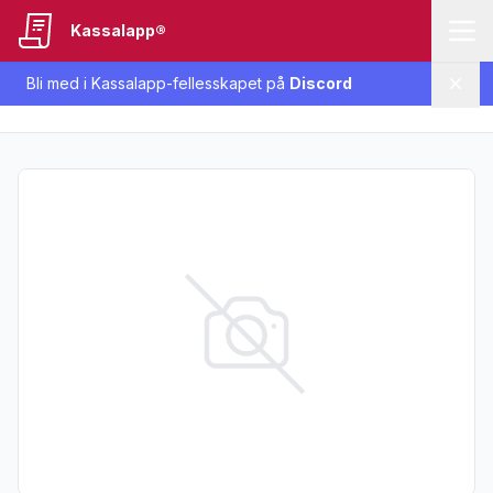
Kassalapp®
Bli med i Kassalapp-fellesskapet på
Discord
Lukk