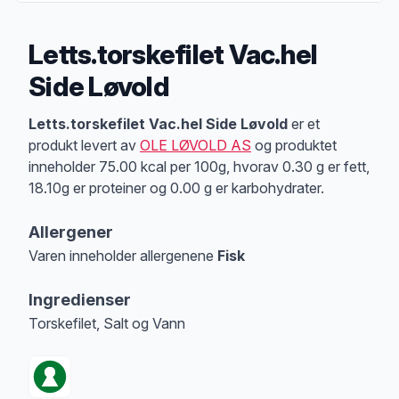
Letts.torskefilet Vac.hel
Side Løvold
Produktbeskrivelse
Letts.torskefilet Vac.hel Side Løvold
er et
produkt levert av
OLE LØVOLD AS
og produktet
inneholder 75.00 kcal per 100g, hvorav 0.30 g er fett,
18.10g er proteiner og 0.00 g er karbohydrater.
Allergener
Varen inneholder allergenene
Fisk
Merk
at denne informasjonen er bare til informasjon, sjekk pakkningen og 
Ingredienser
Torskefilet, Salt og Vann