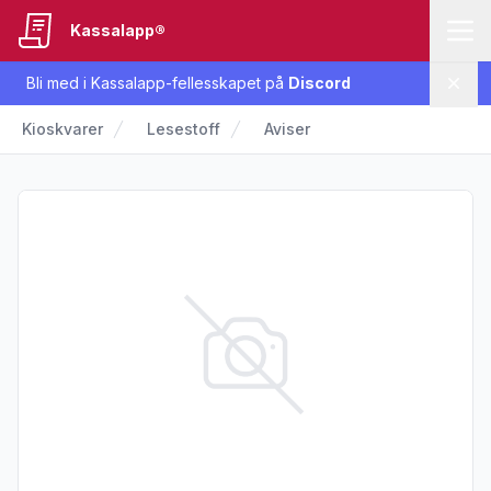
Kassalapp®
Bli med i Kassalapp-fellesskapet på
Discord
Lukk
Kioskvarer
Lesestoff
Aviser