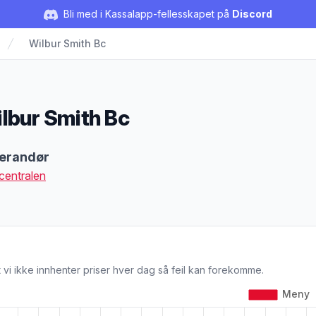
Bli med i Kassalapp-fellesskapet på
Discord
Wilbur Smith Bc
lbur Smith Bc
duktbeskrivelse
erandør
centralen
 vi ikke innhenter priser hver dag så feil kan forekomme.