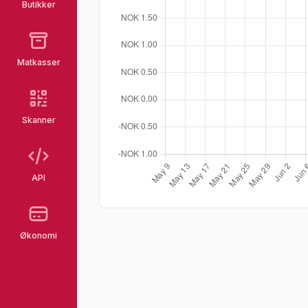
Butikker
Matkasser
Skanner
API
Økonomi