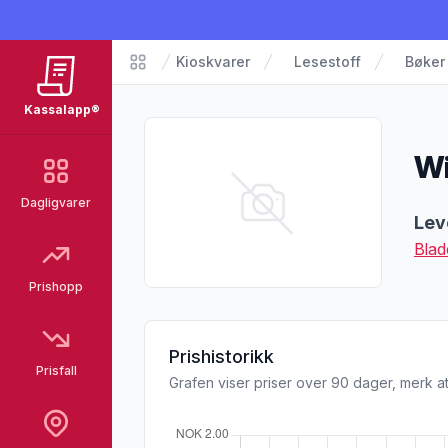
Kioskvarer
Lesestoff
Bøker
Matvarer
Kassalapp®
Wi
Dagligvarer
Pro
Lev
Blad
Prishopp
Prishistorikk
Prisfall
Grafen viser priser over 90 dager, merk at