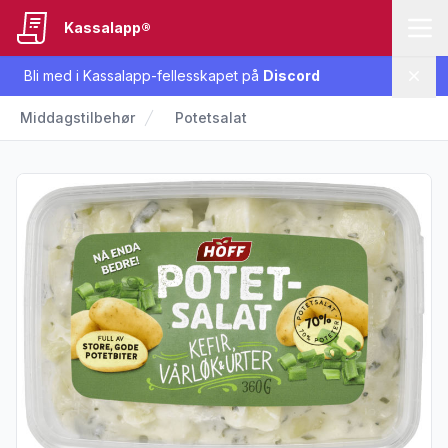
Kassalapp®
Bli med i Kassalapp-fellesskapet på
Discord
Lukk
Middagstilbehør
Potetsalat