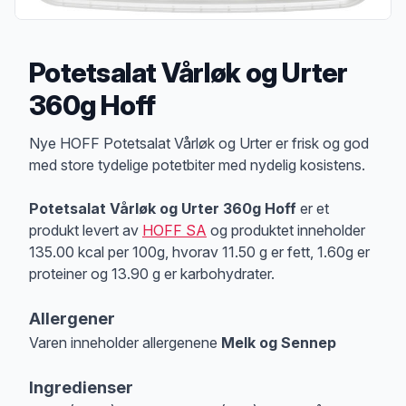
Potetsalat Vårløk og Urter
360g Hoff
Produktbeskrivelse
Nye HOFF Potetsalat Vårløk og Urter er frisk og god
med store tydelige potetbiter med nydelig kosistens.
Potetsalat Vårløk og Urter 360g Hoff
er et
produkt levert av
HOFF SA
og produktet inneholder
135.00 kcal per 100g, hvorav 11.50 g er fett, 1.60g er
proteiner og 13.90 g er karbohydrater.
Allergener
Varen inneholder allergenene
Melk og Sennep
Merk
at denne informasjonen er bare til informasjon, sjekk pakkningen og 
Ingredienser