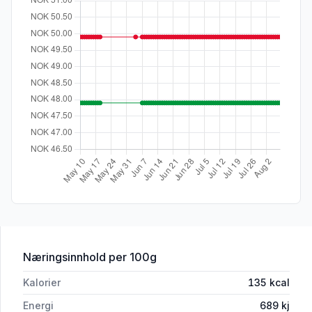
for 'Potetsalat Vårløk og Urter 360g Ho
Næringsinnhold
per 100g
Kalorier
135
kcal
Energi
689
kj