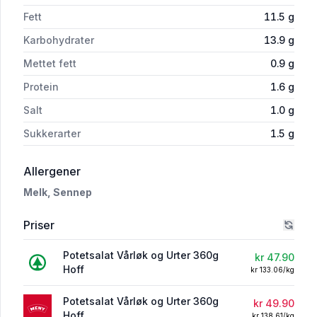
Fett
11.5
g
Karbohydrater
13.9
g
Mettet fett
0.9
g
Protein
1.6
g
Salt
1.0
g
Sukkerarter
1.5
g
i 'Potetsalat Vårløk og Urter 360g Hoff'
Allergener
Melk,
Sennep
Priser
Potetsalat Vårløk og Urter 360g
kr 47.90
Hoff
kr 133.06/kg
Potetsalat Vårløk og Urter 360g
kr 49.90
Hoff
kr 138.61/kg