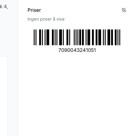
k 4,
Priser
Ingen priser å vise
7090043241051