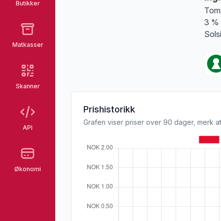
Butikker
Toma
3 % 
Sols
Matkasser
Skanner
Prishistorikk
Grafen viser priser over 90 dager, merk at
API
Økonomi