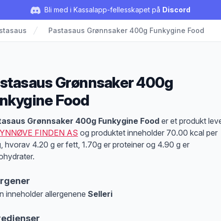
Bli med i Kassalapp-fellesskapet på
Discord
stasaus
Pastasaus Grønnsaker 400g Funkygine Food
stasaus Grønnsaker 400g
nkygine Food
duktbeskrivelse
tasaus Grønnsaker 400g Funkygine Food
er et produkt lev
YNNØVE FINDEN AS
og produktet inneholder 70.00 kcal per
, hvorav 4.20 g er fett, 1.70g er proteiner og 4.90 g er
ohydrater.
ergener
n inneholder allergenene
Selleri
at denne informasjonen er bare til informasjon, sjekk pakkningen og innholdsbesk
redienser