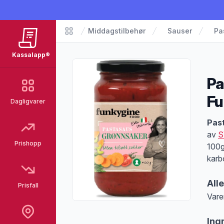
Middagstilbehør
Sauser
Pa
Matvarer
Kassalapp®
Pa
Fu
Dagligvarer
Pro
Pas
av
S
Prishopp
100g
karb
All
Prisfall
Vare
Merk
Ing