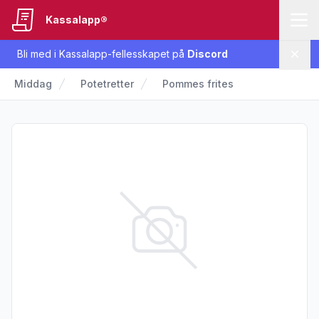
Kassalapp®
Bli med i Kassalapp-fellesskapet på
Discord
Lukk
Middag
Potetretter
Pommes frites