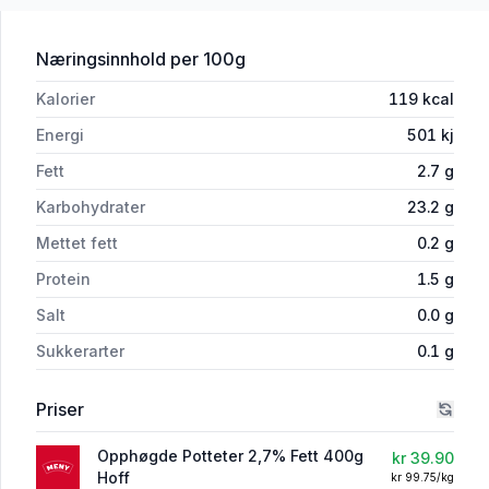
for 'Hoff Opphøgde Potteter 2.7% Fet
Næringsinnhold
per 100g
Kalorier
119
kcal
Energi
501
kj
Fett
2.7
g
Karbohydrater
23.2
g
Mettet fett
0.2
g
Protein
1.5
g
Salt
0.0
g
Sukkerarter
0.1
g
Priser
Opphøgde Potteter 2,7% Fett 400g
kr 39.90
Hoff
kr 99.75/kg