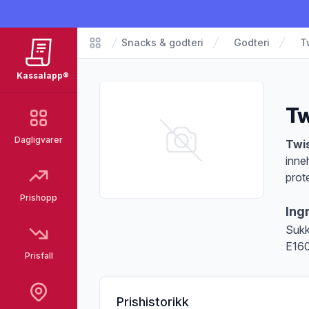
Snacks & godteri
Godteri
T
Matvarer
Kassalapp®
Tw
Dagligvarer
Pro
Twis
inne
prot
Prishopp
Ing
Sukk
E160
Prisfall
Prishistorikk