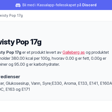
Bli med i Kassalapp-fellesskapet på
Discord
wisty Pop 17g
isty Pop 17g
duktbeskrivelse
ty Pop 17g
er et produkt levert av
Galleberg as
og produktet
holder 380.00 kcal per 100g, hvorav 0.00 g er fett, 0.00g er
einer og 95.00 g er karbohydrater.
redienser
er, Glukosesirup, Vann, Syre;E330, Aroma, E133, E141, E160A
C, E163 og E171