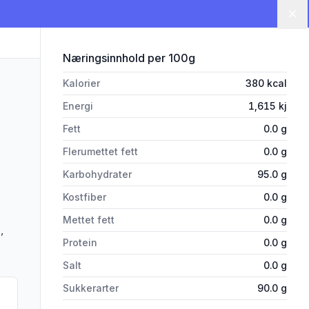
Lu
for 'Twisty Pop 17g'
Næringsinnhold
per 100g
Kalorier
380
kcal
Energi
1,615
kj
Fett
0.0
g
Flerumettet fett
0.0
g
Karbohydrater
95.0
g
Kostfiber
0.0
g
Mettet fett
0.0
g
,
Protein
0.0
g
Salt
0.0
g
Sukkerarter
90.0
g