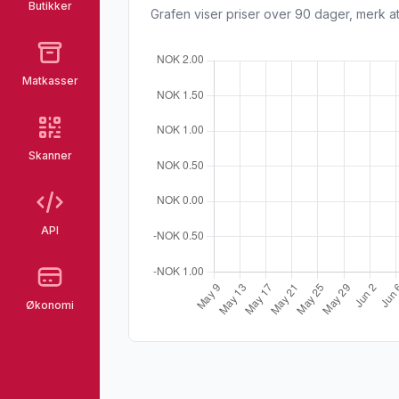
Butikker
Grafen viser priser over 90 dager, merk at
Matkasser
Skanner
API
Økonomi