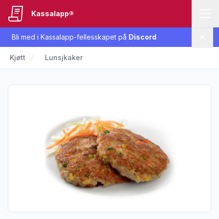
Kassalapp®
Bli med i Kassalapp-fellesskapet på
Discord
Lukk
Kjøtt
Lunsjkaker