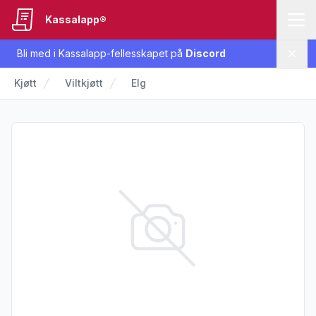
Kassalapp®
Bli med i Kassalapp-fellesskapet på
Discord
Lukk
Kjøtt
Viltkjøtt
Elg