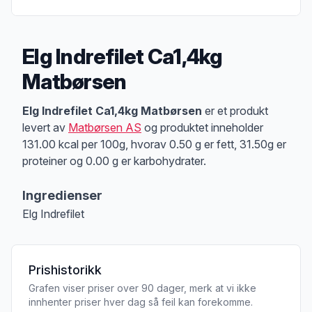
Elg Indrefilet Ca1,4kg
Matbørsen
Produktbeskrivelse
Elg Indrefilet Ca1,4kg Matbørsen
er et produkt
levert av
Matbørsen AS
og produktet inneholder
131.00 kcal per 100g, hvorav 0.50 g er fett, 31.50g er
proteiner og 0.00 g er karbohydrater.
Ingredienser
Elg Indrefilet
Prishistorikk
Grafen viser priser over 90 dager, merk at vi ikke
innhenter priser hver dag så feil kan forekomme.