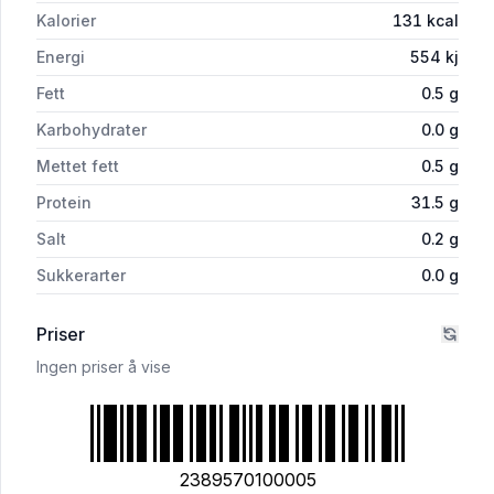
Kalorier
131
kcal
Energi
554
kj
Fett
0.5
g
Karbohydrater
0.0
g
Mettet fett
0.5
g
Protein
31.5
g
Salt
0.2
g
Sukkerarter
0.0
g
Priser
Ingen priser å vise
2389570100005