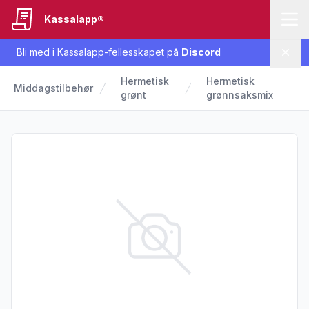
Kassalapp®
Bli med i Kassalapp-fellesskapet på
Discord
Lukk
Hermetisk
Hermetisk
Middagstilbehør
grønt
grønnsaksmix