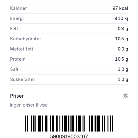
Kalorier
97
kcal
Energi
410
kj
Fett
0.3
g
Karbohydrater
10.5
g
Mettet fett
0.0
g
Protein
10.5
g
Salt
1.0
g
Sukkerarter
1.0
g
Priser
Ingen priser å vise
5900919003107