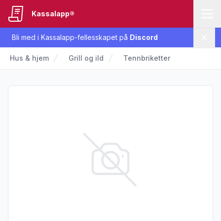
Kassalapp®
Bli med i Kassalapp-fellesskapet på
Discord
Lukk
Hus & hjem
Grill og ild
Tennbriketter