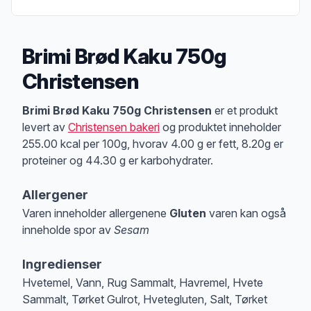
Brimi Brød Kaku 750g
Christensen
Produktbeskrivelse
Brimi Brød Kaku 750g Christensen
er et produkt
levert av
Christensen bakeri
og produktet inneholder
255.00 kcal per 100g, hvorav 4.00 g er fett, 8.20g er
proteiner og 44.30 g er karbohydrater.
Allergener
Varen inneholder allergenene
Gluten
varen kan også
inneholde spor av
Sesam
Merk
at denne informasjonen er bare til informasjon, sjekk pakkningen og 
Ingredienser
Hvetemel, Vann, Rug Sammalt, Havremel, Hvete
Sammalt, Tørket Gulrot, Hvetegluten, Salt, Tørket