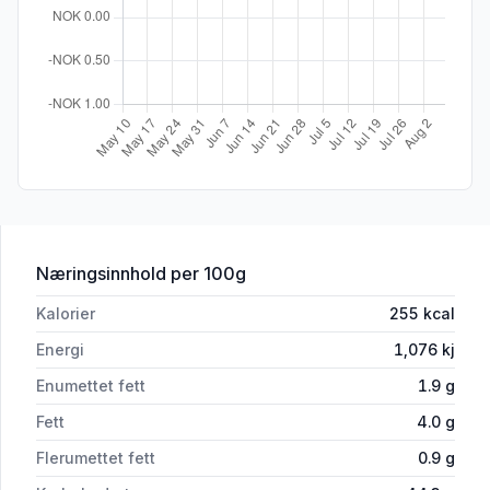
for 'Brimi Brød Kaku 750g Christensen
Næringsinnhold
per 100g
Kalorier
255
kcal
Energi
1,076
kj
Enumettet fett
1.9
g
Fett
4.0
g
Flerumettet fett
0.9
g