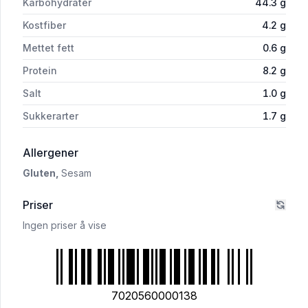
Karbohydrater
44.3
g
Kostfiber
4.2
g
Mettet fett
0.6
g
Protein
8.2
g
Salt
1.0
g
Sukkerarter
1.7
g
i 'Brimi Brød Kaku 750g Christensen'
Allergener
Gluten,
Sesam
Priser
Ingen priser å vise
7020560000138