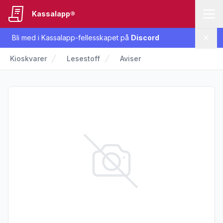
Kassalapp®
Bli med i Kassalapp-fellesskapet på
Discord
Lukk
Kioskvarer
Lesestoff
Aviser