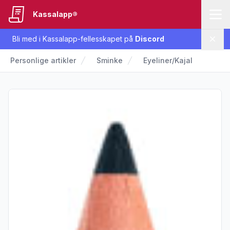
Kassalapp®
Bli med i Kassalapp-fellesskapet på
Discord
Lukk
Personlige artikler
Sminke
Eyeliner/Kajal