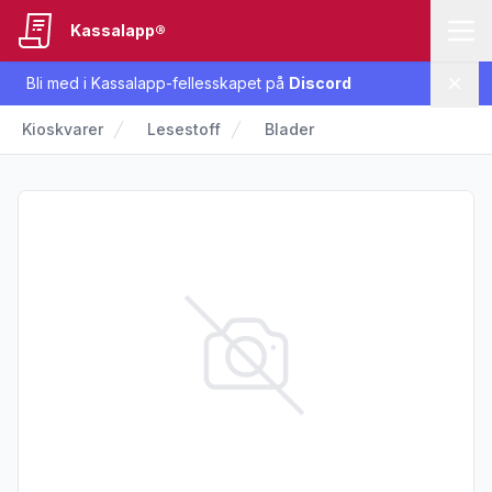
Kassalapp®
Bli med i Kassalapp-fellesskapet på
Discord
Lukk
Kioskvarer
Lesestoff
Blader