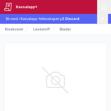
Kassalapp®
Bli med i Kassalapp-fellesskapet på
Discord
Lukk
Kioskvarer
Lesestoff
Blader