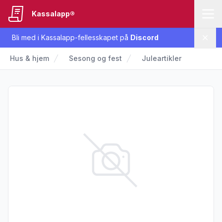
Kassalapp®
Bli med i Kassalapp-fellesskapet på
Discord
Lukk
Hus & hjem
Sesong og fest
Juleartikler