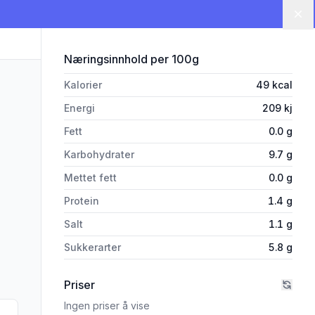
Lu
for 'Salsa Dip 240g Kims'
Næringsinnhold
per 100g
Kalorier
49
kcal
Energi
209
kj
Fett
0.0
g
Karbohydrater
9.7
g
Mettet fett
0.0
g
Protein
1.4
g
Salt
1.1
g
Sukkerarter
5.8
g
Priser
Ingen priser å vise