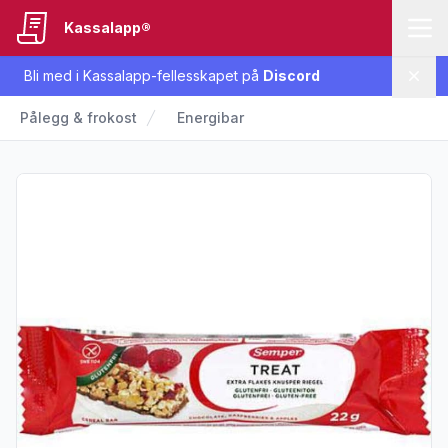
Kassalapp®
Bli med i Kassalapp-fellesskapet på
Discord
Lukk
Pålegg & frokost
Energibar