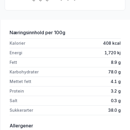
for 'Sjokolade Treat Gl.Fri 22g Semper
Næringsinnhold
per 100g
Kalorier
408
kcal
Energi
1,720
kj
Fett
8.9
g
Karbohydrater
78.0
g
Mettet fett
4.1
g
Protein
3.2
g
Salt
0.3
g
Sukkerarter
38.0
g
i 'Sjokolade Treat Gl.Fri 22g Semper'
Allergener