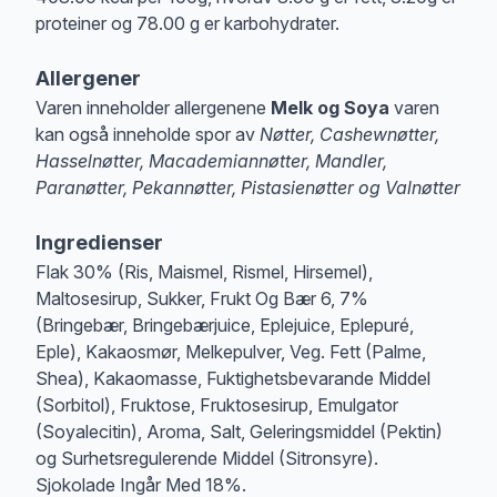
proteiner og 78.00 g er karbohydrater.
Allergener
Varen inneholder allergenene
Melk og Soya
varen
kan også inneholde spor av
Nøtter, Cashewnøtter,
Hasselnøtter, Macademiannøtter, Mandler,
Paranøtter, Pekannøtter, Pistasienøtter og Valnøtter
Merk
at denne informasjonen er bare til informasjon, sjekk pakkningen og 
Ingredienser
Flak 30% (Ris, Maismel, Rismel, Hirsemel),
Maltosesirup, Sukker, Frukt Og Bær 6, 7%
(Bringebær, Bringebærjuice, Eplejuice, Eplepuré,
Eple), Kakaosmør, Melkepulver, Veg. Fett (Palme,
Shea), Kakaomasse, Fuktighetsbevarande Middel
(Sorbitol), Fruktose, Fruktosesirup, Emulgator
(Soyalecitin), Aroma, Salt, Geleringsmiddel (Pektin)
og Surhetsregulerende Middel (Sitronsyre).
Sjokolade Ingår Med 18%.