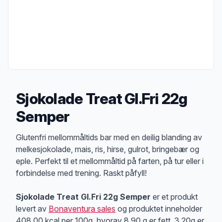
Sjokolade Treat Gl.Fri 22g
Semper
Produktbeskrivelse
Glutenfri mellommåltids bar med en deilig blanding av
melkesjokolade, mais, ris, hirse, gulrot, bringebær og
eple. Perfekt til et mellommåltid på farten, på tur eller i
forbindelse med trening. Raskt påfyll!
Sjokolade Treat Gl.Fri 22g Semper
er et produkt
levert av
Bonaventura sales
og produktet inneholder
408.00 kcal per 100g, hvorav 8.90 g er fett, 3.20g er