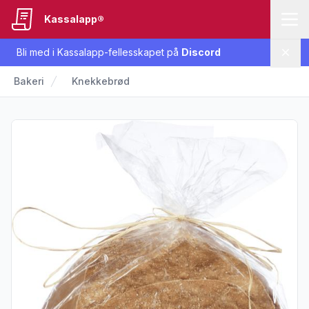
Kassalapp®
Bli med i Kassalapp-fellesskapet på
Discord
Lukk
Bakeri
Knekkebrød