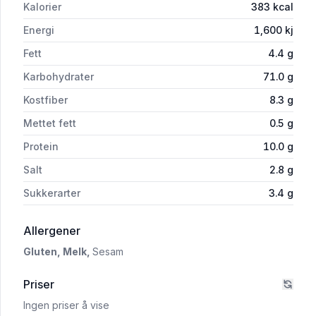
Kalorier
383
kcal
Energi
1,600
kj
Fett
4.4
g
Karbohydrater
71.0
g
Kostfiber
8.3
g
Mettet fett
0.5
g
Protein
10.0
g
Salt
2.8
g
Sukkerarter
3.4
g
i 'Spisbrød 300g Huså'
Allergener
Gluten,
Melk,
Sesam
Priser
Ingen priser å vise