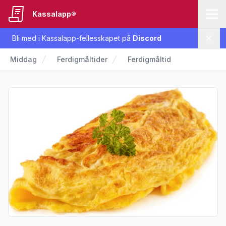
Kassalapp®
Bli med i Kassalapp-fellesskapet på
Discord
Lukk
Middag
Ferdigmåltider
Ferdigmåltid