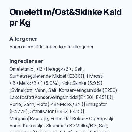
Omelett m/Ost&Skinke Kald
pr Kg
Produktbeskrivelse
Allergener
Varen inneholder ingen kjente allergener
Merk
at denne informasjonen er bare til informasjon, sjekk pakkningen og 
Ingredienser
Omelettmix[ <B>Helegg</B>, Salt,
Surhetsregulerende Middel (E330)], Hvitost(
<B>Melk</B> ) (5.9%), Kokt Skinke (5.9%)
[Svinekjøtt, Vann, Salt, Konserveringsmiddel(E250),
Lakefosfat(Konserveringsmiddel(E450I, E451I))],
Purre, Vann, Fløte( <B>Melk</B> )[Emulgator
(E472E), Stabilisator (E412, E415)],
Margarin[Rapsolje, Fullherdet Kokos- Og Rapsolje,
Vann, Kokosolje, Skummet<B>Melk</B>, Salt,