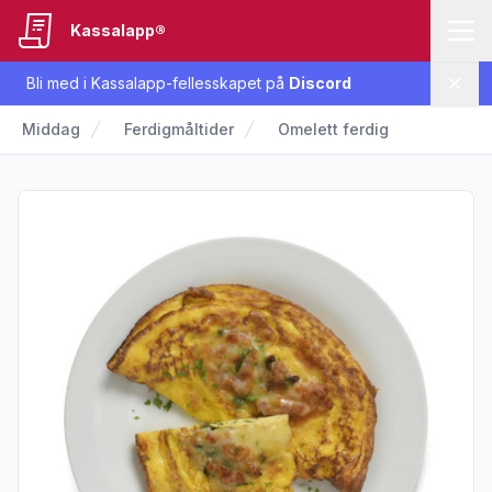
Kassalapp®
Bli med i Kassalapp-fellesskapet på
Discord
Lukk
Middag
Ferdigmåltider
Omelett ferdig