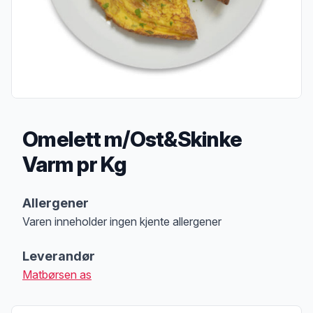
Omelett m/Ost&Skinke
Varm pr Kg
Produktbeskrivelse
Allergener
Varen inneholder ingen kjente allergener
Merk
at denne informasjonen er bare til informasjon, sjekk pakkningen og 
Leverandør
Matbørsen as