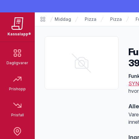
Middag
Pizza
Pizza
F
Matvarer
Kassalapp®
Fu
3
Dagligvarer
Pro
Fun
SYN
Prishopp
hvor
All
Vare
Prisfall
inne
Merk
Ing