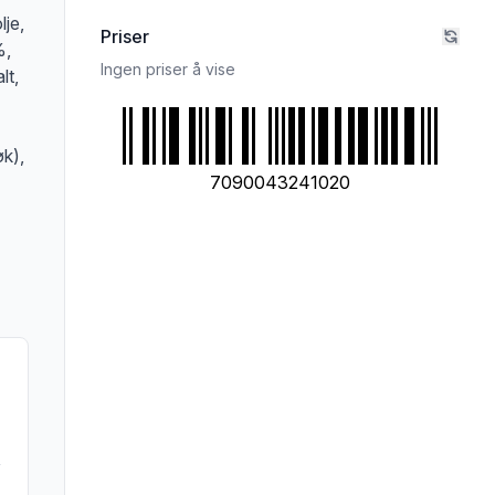
lje,
Priser
%,
Ingen priser å vise
lt,
øk),
7090043241020