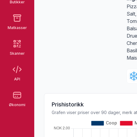
Butikker
Pizz
Salt
Toma
Matkasser
Bals
Drue
Cher
Basi
Skanner
Mais
API
Prishistorikk
Økonomi
Grafen viser priser over 90 dager, merk at