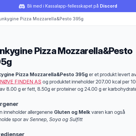
Bli med i Kassalapp-fellesskapet på
Discord
unkygine Pizza Mozzarella&Pesto 395g
nkygine Pizza Mozzarella&Pesto
95g
duktbeskrivelse
kygine Pizza Mozzarella&Pesto 395g
er et produkt levert a
NØVE FINDEN AS
og produktet inneholder 207.00 kcal per 10
av 8.00 g er fett, 8.50g er proteiner og 24.00 g er karbohydrate
ergener
n inneholder allergenene
Gluten og Melk
varen kan også
holde spor av
Sennep, Soya og Sulfitt
at denne informasjonen er bare til informasjon, sjekk pakkningen og innholdsbesk
redienser