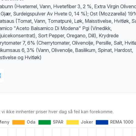
abunn (Hvetemel, Vann, Hvetefiber 3, 2 %, Extra Virgin Oliveno
, Gjær, Surdeigspulver Av Hvete 0, 14 %); Ost (Mozzarella) 19
tsaus (Tomat, Vann, Tomatpuré, Løk, Maisstivelse, Hvitløk, Sa
amico "Aceto Balsamico Di Modena" Pgi (Vinedikk,
juicekonsentrat), Sort Pepper, Oregano, Dill), Krydrede
rytomater 7, 6% (Cherrytomater, Olivenolje, Persille, Salt, Hvitl
likumsaus 6, 3% (Vann, Olivenolje, Basilikum, Spinat, Hardost,
stivelse og Hvitløk)
 vi ikke innhenter priser hver dag så feil kan forekomme.