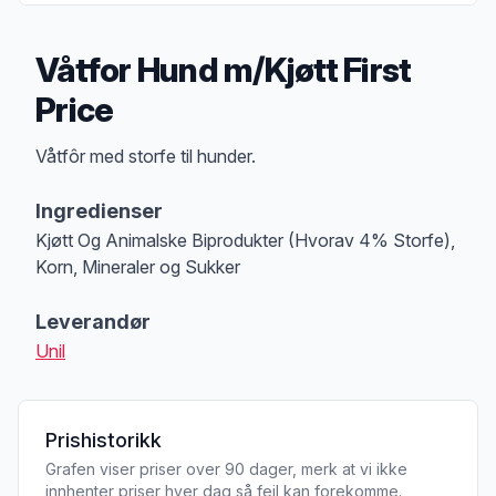
Våtfor Hund m/Kjøtt First
Price
Produktbeskrivelse
Våtfôr med storfe til hunder.
Ingredienser
Kjøtt Og Animalske Biprodukter (Hvorav 4% Storfe),
Korn, Mineraler og Sukker
Leverandør
Unil
Prishistorikk
Grafen viser priser over 90 dager, merk at vi ikke
innhenter priser hver dag så feil kan forekomme.