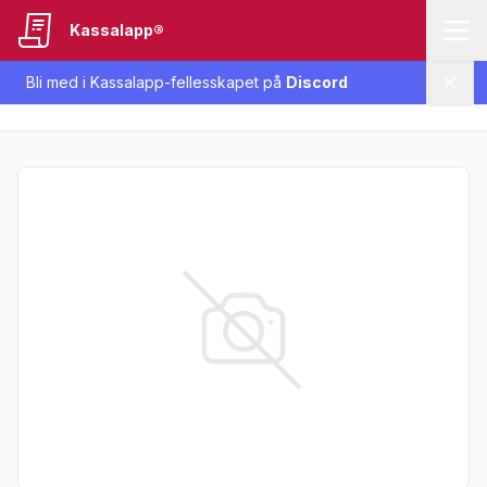
Kassalapp®
Bli med i Kassalapp-fellesskapet på
Discord
Lukk