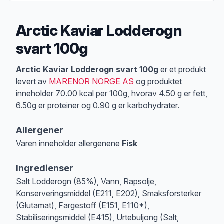
Arctic Kaviar Lodderogn
svart 100g
Produktbeskrivelse
Arctic Kaviar Lodderogn svart 100g
er et produkt
levert av
MARENOR NORGE AS
og produktet
inneholder 70.00 kcal per 100g, hvorav 4.50 g er fett,
6.50g er proteiner og 0.90 g er karbohydrater.
Allergener
Varen inneholder allergenene
Fisk
Merk
at denne informasjonen er bare til informasjon, sjekk pakkningen og 
Ingredienser
Salt Lodderogn (85%), Vann, Rapsolje,
Konserveringsmiddel (E211, E202), Smaksforsterker
(Glutamat), Fargestoff (E151, E110*),
Stabiliseringsmiddel (E415), Urtebuljong (Salt,