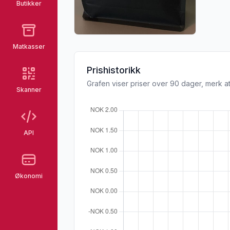
Butikker
Matkasser
Prishistorikk
Grafen viser priser over 90 dager, merk at
Skanner
API
Økonomi