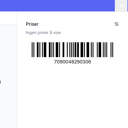
Lu
Priser
Ingen priser å vise
7090048290306
g