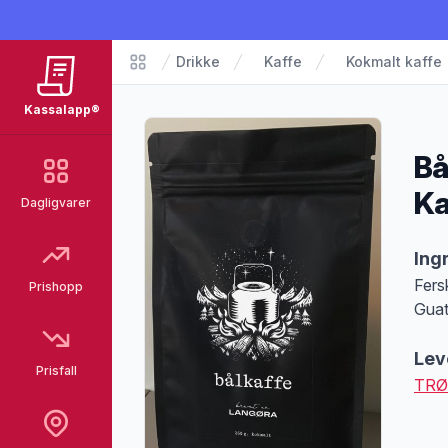
Drikke
Kaffe
Kokmalt kaffe
Matvarer
Kassalapp®
Bå
Ka
Dagligvarer
Pro
Ing
Fers
Prishopp
Guat
Lev
Prisfall
TRØ