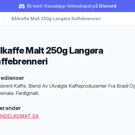
Bli med i Kassalapp-fellesskapet på
Discord
Bålkaffe Malt 250g Langøra Kaffebrenneri
lkaffe Malt 250g Langøra
ffebrenneri
duktbeskrivelse
redienser
kbrent Kaffe. Blend Av Utvalgte Kaffeprodusenter Fra Brasil O
emala. Ferdigmalt.
erandør
NDELAGMAT SA