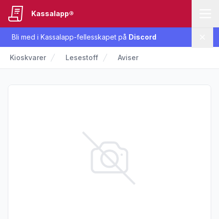
Kassalapp®
Bli med i Kassalapp-fellesskapet på
Discord
Lukk
Kioskvarer
Lesestoff
Aviser