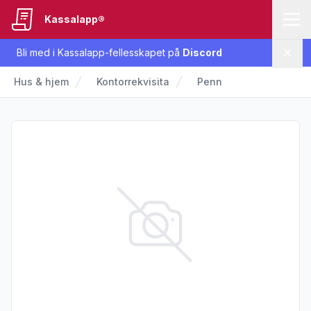
Kassalapp®
Bli med i Kassalapp-fellesskapet på
Discord
Lukk
Hus & hjem
Kontorrekvisita
Penn