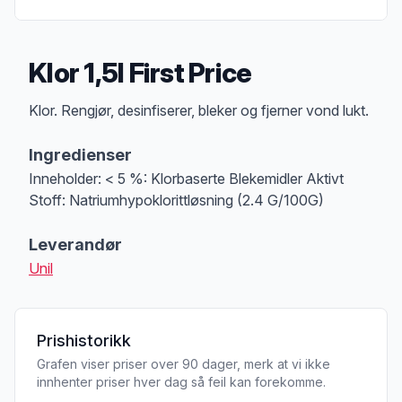
Klor 1,5l First Price
Produktbeskrivelse
Klor. Rengjør, desinfiserer, bleker og fjerner vond lukt.
Ingredienser
Inneholder: < 5 %: Klorbaserte Blekemidler Aktivt
Stoff: Natriumhypoklorittløsning (2.4 G/100G)
Leverandør
Unil
Prishistorikk
Grafen viser priser over 90 dager, merk at vi ikke
innhenter priser hver dag så feil kan forekomme.