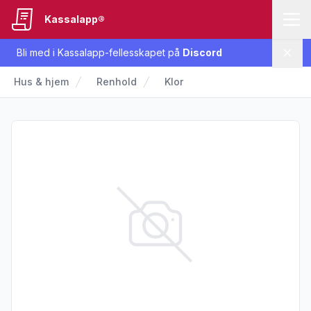
Kassalapp®
Bli med i Kassalapp-fellesskapet på
Discord
Lukk
Hus & hjem
Renhold
Klor