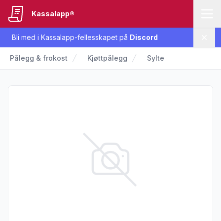
Kassalapp®
Bli med i Kassalapp-fellesskapet på
Discord
Lukk
Pålegg & frokost
Kjøttpålegg
Sylte