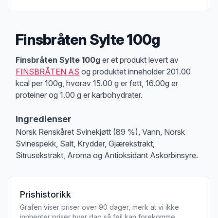
Finsbråten Sylte 100g
Produktbeskrivelse
Finsbråten Sylte 100g
er et produkt levert av
FINSBRÅTEN AS
og produktet inneholder 201.00
kcal per 100g, hvorav 15.00 g er fett, 16.00g er
proteiner og 1.00 g er karbohydrater.
Ingredienser
Norsk Renskåret Svinekjøtt (89 %), Vann, Norsk
Svinespekk, Salt, Krydder, Gjærekstrakt,
Sitrusekstrakt, Aroma og Antioksidant Askorbinsyre.
Prishistorikk
Grafen viser priser over 90 dager, merk at vi ikke
innhenter priser hver dag så feil kan forekomme.