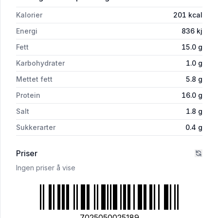
Kalorier
201
kcal
Energi
836
kj
Fett
15.0
g
Karbohydrater
1.0
g
Mettet fett
5.8
g
Protein
16.0
g
Salt
1.8
g
Sukkerarter
0.4
g
Priser
Ingen priser å vise
7025050025189