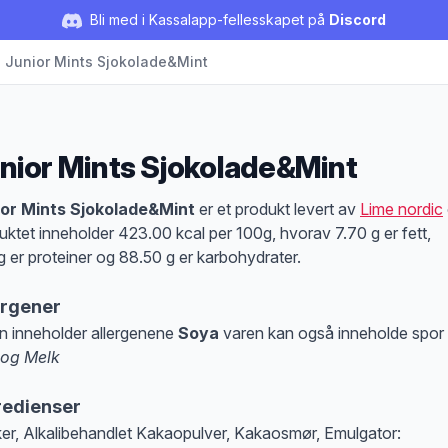
Bli med i Kassalapp-fellesskapet på
Discord
Junior Mints Sjokolade&Mint
nior Mints Sjokolade&Mint
duktbeskrivelse
or Mints Sjokolade&Mint
er et produkt levert av
Lime nordic
uktet inneholder 423.00 kcal per 100g, hvorav 7.70 g er fett,
g er proteiner og 88.50 g er karbohydrater.
ergener
n inneholder allergenene
Soya
varen kan også inneholde spor
 og Melk
at denne informasjonen er bare til informasjon, sjekk pakkningen og innholdsbesk
redienser
er, Alkalibehandlet Kakaopulver, Kakaosmør, Emulgator: