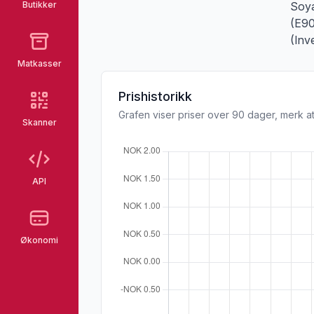
Butikker
Soya
(E90
(Inv
Matkasser
Prishistorikk
Grafen viser priser over 90 dager, merk at
Skanner
API
Økonomi