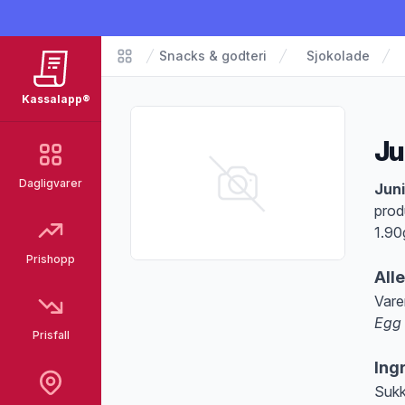
Snacks & godteri
Sjokolade
Matvarer
Kassalapp®
Ju
Dagligvarer
Pro
Juni
prod
1.90
Prishopp
All
Vare
Egg
Prisfall
Merk
Ing
Sukk