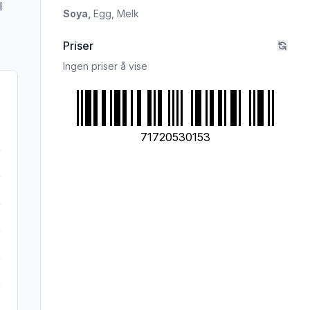
l
Soya,
Egg,
Melk
Priser
Ingen priser å vise
71720530153