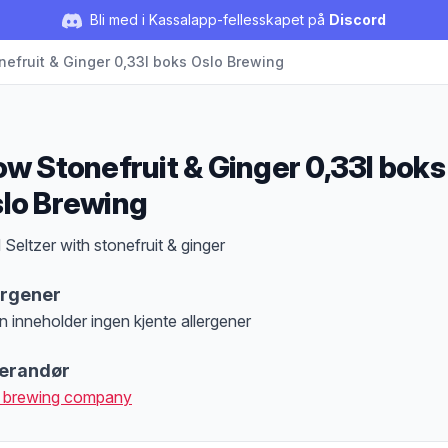
Bli med i Kassalapp-fellesskapet på
Discord
nefruit & Ginger 0,33l boks Oslo Brewing
ow Stonefruit & Ginger 0,33l boks
lo Brewing
duktbeskrivelse
 Seltzer with stonefruit & ginger
ergener
n inneholder ingen kjente allergener
at denne informasjonen er bare til informasjon, sjekk pakkningen og innholdsbesk
erandør
 brewing company