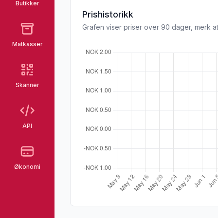
Butikker
Prishistorikk
Grafen viser priser over 90 dager, merk at
Matkasser
Skanner
API
Økonomi