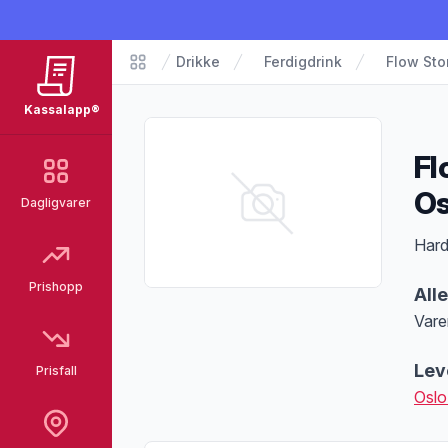
Drikke
Ferdigdrink
Flow Sto
Matvarer
Kassalapp®
Fl
Os
Dagligvarer
Pro
Hard
Prishopp
All
Vare
Merk
Lev
Prisfall
Oslo