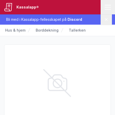
Kassalapp®
Bli med i Kassalapp-fellesskapet på
Discord
Lukk
Hus & hjem
Borddekning
Tallerken