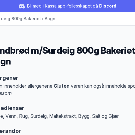
Bli med i Kassalapp-fellesskapet på
Discord
deig 800g Bakeriet i Bagn
ndbrød m/Surdeig 800g Bakeriet 
agn
duktbeskrivelse
ergener
n inneholder allergenene
Gluten
varen kan også inneholde sp
esam
at denne informasjonen er bare til informasjon, sjekk pakkningen og innholdsbesk
redienser
e, Vann, Rug, Surdeig, Maltekstrakt, Bygg, Salt og Gjær
erandør