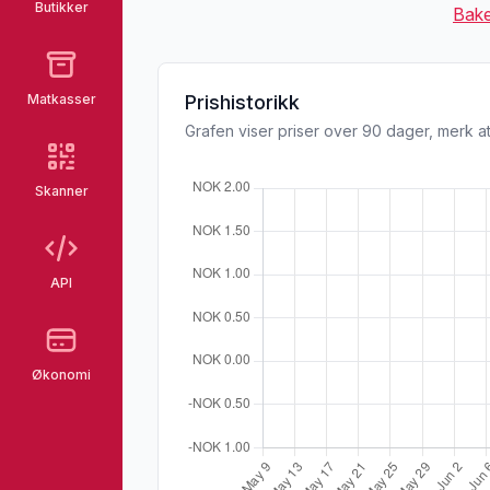
Butikker
Bake
Matkasser
Prishistorikk
Grafen viser priser over 90 dager, merk at
Skanner
API
Økonomi