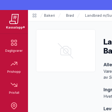
Bakeri
Brød
Landbrød m/Sur
Matvarer
Kassalapp®
La
B
Dagligvarer
Pro
All
Vare
Prishopp
av
S
Merk
Ing
Prisfall
Hvet
Lev