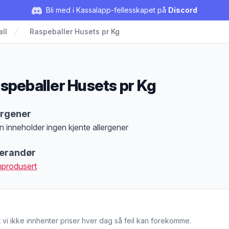
Bli med i Kassalapp-fellesskapet på
Discord
ll
Raspeballer Husets pr Kg
speballer Husets pr Kg
duktbeskrivelse
ergener
n inneholder ingen kjente allergener
at denne informasjonen er bare til informasjon, sjekk pakkningen og innholdsbesk
erandør
produsert
 vi ikke innhenter priser hver dag så feil kan forekomme.