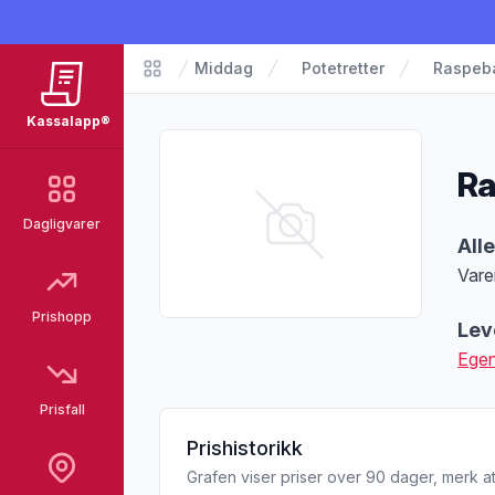
Middag
Potetretter
Raspeba
Matvarer
Kassalapp®
Ra
Dagligvarer
Pro
All
Vare
Merk
Prishopp
Lev
Egen
Prisfall
Prishistorikk
Grafen viser priser over 90 dager, merk at