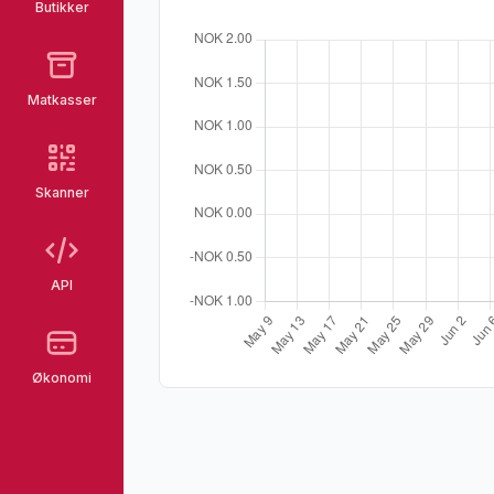
Butikker
Matkasser
Skanner
API
Økonomi