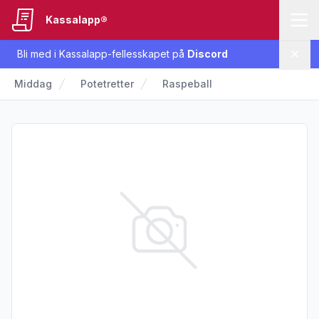
Kassalapp®
Bli med i Kassalapp-fellesskapet på
Discord
Lukk
Middag
Potetretter
Raspeball