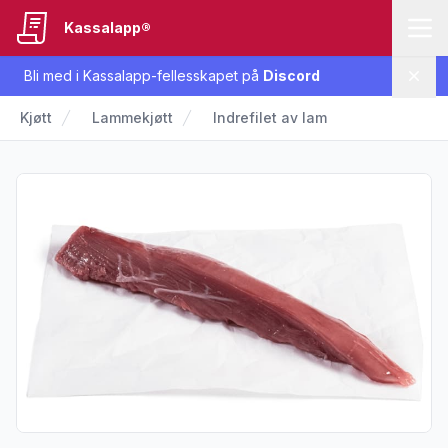
Kassalapp®
Bli med i Kassalapp-fellesskapet på
Discord
Lukk
Kjøtt
Lammekjøtt
Indrefilet av lam