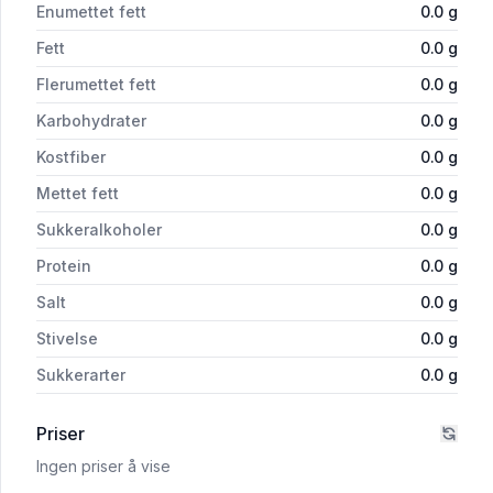
Enumettet fett
0.0
g
Fett
0.0
g
Flerumettet fett
0.0
g
Karbohydrater
0.0
g
Kostfiber
0.0
g
Mettet fett
0.0
g
Sukkeralkoholer
0.0
g
Protein
0.0
g
Salt
0.0
g
Stivelse
0.0
g
Sukkerarter
0.0
g
Priser
Ingen priser å vise