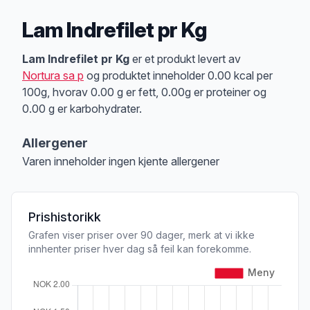
Lam Indrefilet pr Kg
Produktbeskrivelse
Lam Indrefilet pr Kg
er et produkt levert av
Nortura sa p
og produktet inneholder 0.00 kcal per
100g, hvorav 0.00 g er fett, 0.00g er proteiner og
0.00 g er karbohydrater.
Allergener
Varen inneholder ingen kjente allergener
Merk
at denne informasjonen er bare til informasjon, sjekk pakkningen og 
Prishistorikk
Grafen viser priser over 90 dager, merk at vi ikke
innhenter priser hver dag så feil kan forekomme.