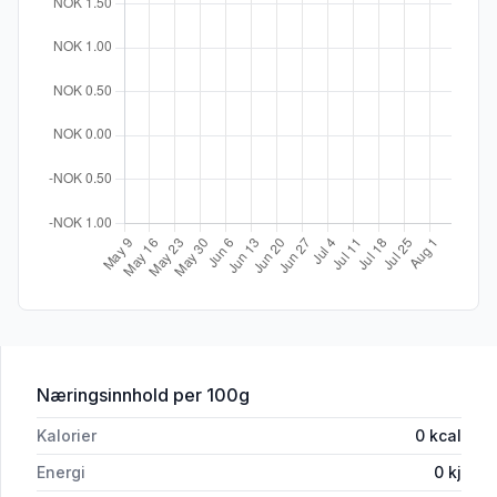
for 'Lam Indrefilet pr Kg'
Næringsinnhold
per 100g
Kalorier
0
kcal
Energi
0
kj