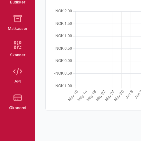
Butikker
Matkasser
Skanner
API
Økonomi