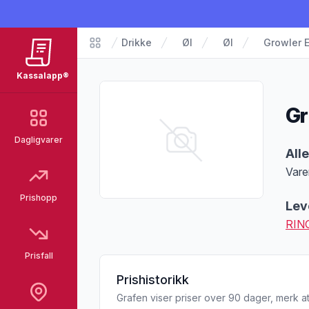
Drikke
Øl
Øl
Growler E
Matvarer
Kassalapp®
Gr
Dagligvarer
Pro
All
Vare
Merk
Prishopp
Lev
RIN
Prisfall
Prishistorikk
Grafen viser priser over 90 dager, merk at