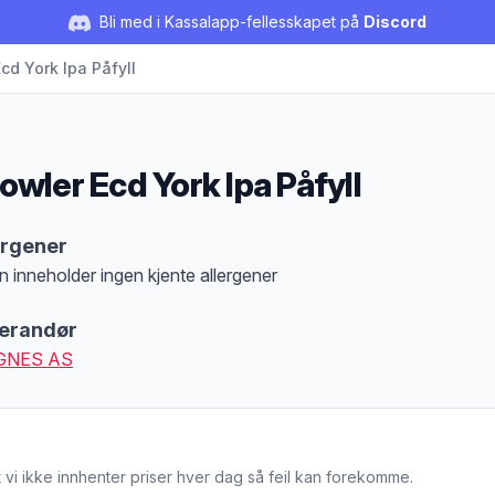
Bli med i Kassalapp-fellesskapet på
Discord
cd York Ipa Påfyll
owler Ecd York Ipa Påfyll
duktbeskrivelse
ergener
n inneholder ingen kjente allergener
at denne informasjonen er bare til informasjon, sjekk pakkningen og innholdsbesk
erandør
GNES AS
 vi ikke innhenter priser hver dag så feil kan forekomme.