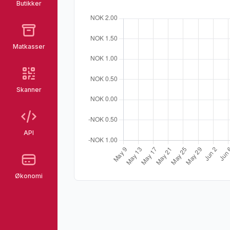
Butikker
Matkasser
Skanner
API
Økonomi