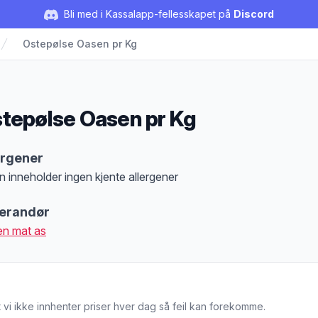
Bli med i Kassalapp-fellesskapet på
Discord
Ostepølse Oasen pr Kg
tepølse Oasen pr Kg
duktbeskrivelse
ergener
n inneholder ingen kjente allergener
at denne informasjonen er bare til informasjon, sjekk pakkningen og innholdsbesk
erandør
n mat as
 vi ikke innhenter priser hver dag så feil kan forekomme.