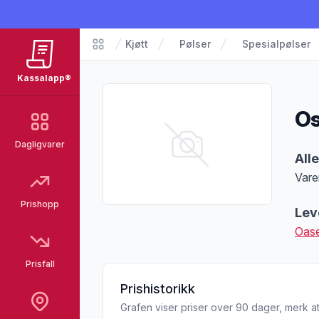
Kjøtt
Pølser
Spesialpølser
Matvarer
Kassalapp®
Os
Dagligvarer
Pro
All
Vare
Merk
Prishopp
Lev
Oase
Prisfall
Prishistorikk
Grafen viser priser over 90 dager, merk at